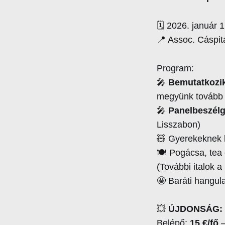
🗓️ 2026. január 
📍 Assoc. Cáspit
Program:
🎤
Bemutatkozik
megyünk tovább
🎤
Panelbeszélg
Lisszabon)
🧸 Gyerekeknek k
🍽️ Pogácsa, tea
(További italok a
🤩 Baráti hangul
💥
ÚJDONSÁG: Má
Belépő:
15 €/fő
–