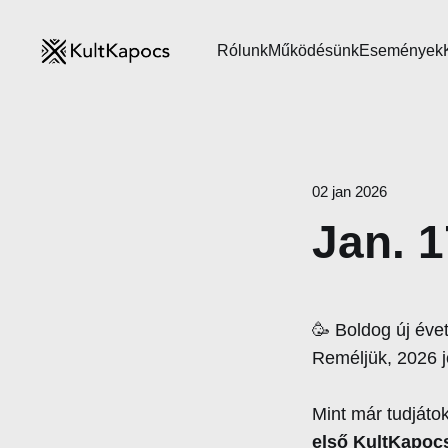
Rólunk
Működésünk
Események
02 jan 2026
Jan. 1
🥳 Boldog új éve
Reméljük, 2026 jó
Mint már tudjáto
első KultKapocs