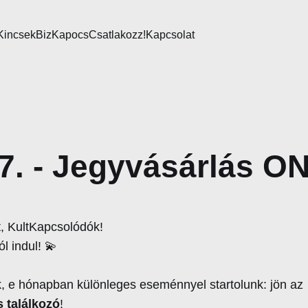
Kincsek
BizKapocs
Csatlakozz!
Kapcsolat
7. - Jegyvásárlás ON
t, KultKapcsolódók!
l indul! 💫
k, e hónapban különleges eseménnyel startolunk: jön az
 találkozó
!