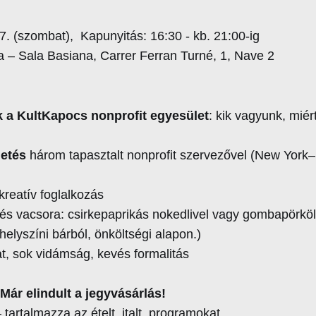
17. (szombat), Kapunyitás: 16:30 - kb. 21:00-ig
a – Sala Basiana, Carrer Ferran Turné, 1, Nave 2
 a KultKapocs nonprofit egyesület
: kik vagyunk, miér
etés
három tapasztalt nonprofit szervezővel (New York
reatív foglalkozás
 és vacsora: csirkepaprikás nokedlivel vagy gombapörköl
 helyszíni bárból, önköltségi alapon.)
at, sok vidámság, kevés formalitás
r elindult a jegyvásárlás!
 tartalmazza az ételt, italt, programokat.