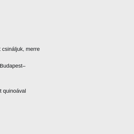
t csináljuk, merre
–Budapest–
t quinoával