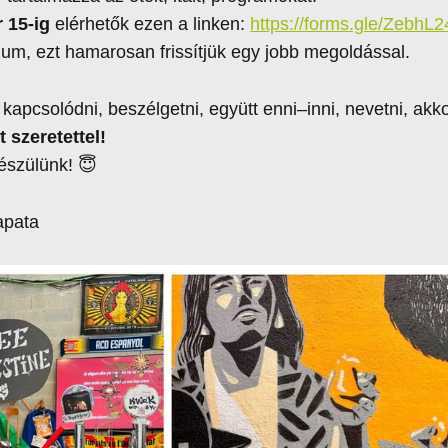
 15-ig
elérhetők ezen a linken:
https://forms.gle/Zebh
zum, ezt hamarosan frissítjük egy jobb megoldással.
apcsolódni, beszélgetni, együtt enni–inni, nevetni, akkor
 szeretettel!
észülünk! 😇
apata