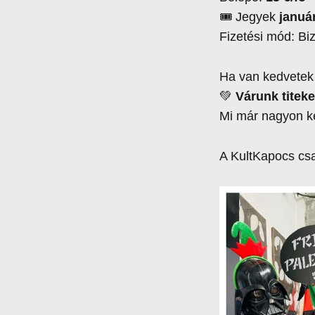
🎟️ Jegyek
január
Fizetési mód: Bi
Ha van kedvetek k
💚
Várunk titeket
Mi már nagyon k
A KultKapocs cs