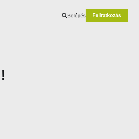
Feliratkozás
Belépés
!