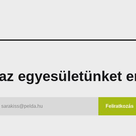
az egyesületünket e
sarakiss@pelda.hu
Feliratkozás