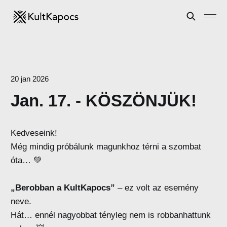
20 jan 2026
Jan. 17. - KÖSZÖNJÜK!
Kedveseink!
Még mindig próbálunk magunkhoz térni a szombat
óta… 💚
„Berobban a KultKapocs”
– ez volt az esemény
neve.
Hát… ennél nagyobbat tényleg nem is robbanhattunk