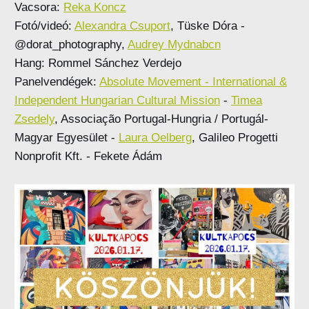
Vacsora:
Reka Koncz
Fotó/videó:
Alexandra Csuport
, Tüske Dóra -
@dorat_photography,
Audrey Mydnabcn
Hang: Rommel Sánchez Verdejo
Panelvendégek:
Absolute Movement - International &
Independent Hungarian Cultural Mission
-
Timea
Zsedely
, Associação Portugal-Hungria / Portugál-
Magyar Egyesület -
Laura Oelberg
, Galileo Progetti
Nonprofit Kft. - Fekete Ádám