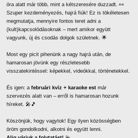
óra alatt már több, mint a kétszeresére duzzadt. 👀
Szuper kezdeményezés, hajrá fiúk! Ez is tökéletesen
megmutatja, mennyire fontos teret adni a
(kult)kapcsolódásoknak – mert amikor együtt
vagyunk, új és csodás dolgok születnek. 🌟
Most egy picit pihenünk a nagy hajrá után, de
hamarosan jövünk egy részletesebb
visszatekintéssel: képekkel, videókkal, történetekkel.
És igen: a
februári kvíz + karaoke est
már
szervezés alatt van – erről is hamarosan hozunk
híreket. 🎤🎵
Köszönjük, hogy vagytok! Egy ilyen közösségben
öröm gondolkodni, alkotni és együtt lenni.
Alig várjuk a folytatást!
💫