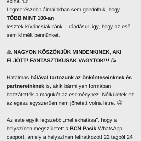
volna. 💥
Legmerészebb álmainkban sem gondoltuk, hogy
TÖBB MINT 100-an
lesztek kíváncsiak ránk – ráadásul úgy, hogy az eső
sem kímélt bennünket.
🙏
NAGYON KÖSZÖNJÜK MINDENKINEK, AKI
ELJÖTT! FANTASZTIKUSAK VAGYTOK!!!
🥳
Hatalmas
hálával tartozunk az önkénteseinknek és
partnereinknek
is, akik bármilyen formában
hozzátették a magukét az eseményhez. Nélkületek ez
az egész egyszerűen nem jöhetett volna létre. 🤩
Az este egyik legszebb „mellékhatása”, hogy a
helyszínen megszületett a
BCN Pasik
WhatsApp-
csoport, amely a helyszínen feliratkozott 22 tagból 24