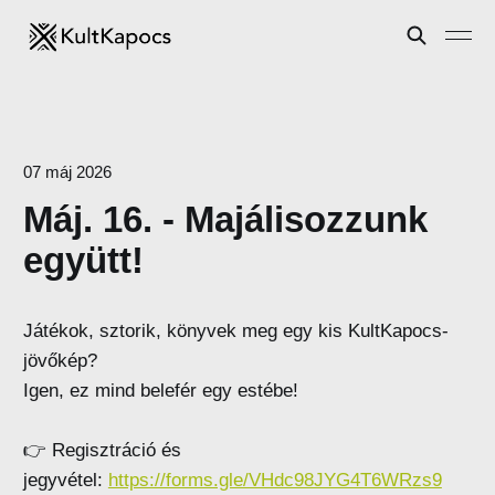
07 máj 2026
Máj. 16. - Majálisozzunk
együtt!
Játékok, sztorik, könyvek meg egy kis KultKapocs-
jövőkép?
Igen, ez mind belefér egy estébe!
👉 Regisztráció és
jegyvétel:
https://forms.gle/VHdc98JYG4T6WRzs9