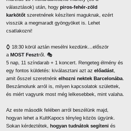
választások) után, hogy
piros-fehér-zöld
karkötőt
szeretnének készíteni maguknak, ezért
visszük a megmaradt gyöngyöket is. Lehet
csatlakozni!
⌚ 18:30 körül aztán mesélni kezdünk…először
a
MOST Feszt
ről. 🎭
5 nap, 11 színdarab + 1 koncert. Rengeteg élmény és
egy fontos küldetés: kiválasztani azt az
előadást
,
amit ősszel szeretnénk
elhozni nektek Barcelonába
.
Beszámolunk arról is, milyen kapcsolatok születtek,
és miért vagyunk most még lelkesebbek, mint valaha.
Az este második felében arról beszélünk majd,
hogyan lehet a KultKapocs tényleg közös ügyünk.
Sokan kérdeztétek,
hogyan tudnátok segíteni
és