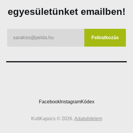
egyesületünket emailben!
sarakiss@pelda.hu
Feliratkozás
Facebook
Instagram
Kódex
KultKapocs © 2026.
Adatvédelem