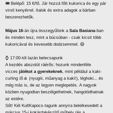
🎟️ Belépő: 15 €/fő. Jár hozzá főtt kukorica és egy pár
virsli kenyérrel. Italok és extra adagok a bárban
beszerezhetők.
Május 16
-án újra összegyűlünk a
Sala Basiana
-ban
és minden lesz, mint a búcsúban - csak kicsit több
kukoricával és kevesebb dodzsemmel. 😄
⌚ 17:00-tól lazán belecsapunk
A kezdés abszolút ráérős: hozunk mindenféle
vicces
játékot a gyerekeknek
, mint például a kaki-
curling 💩🥌 (nyugiii, műanyag a kaki!), léghoki... és
még más is, de az legyen meglepetés. A nagyok
közben nyugodtan beszélgethetnek, hangolódhatnak
az estére.
Sőt! Két KultKapocs-tagunk annyira belelkesedett a
március 15-i kokárdakészítő műhely (és a