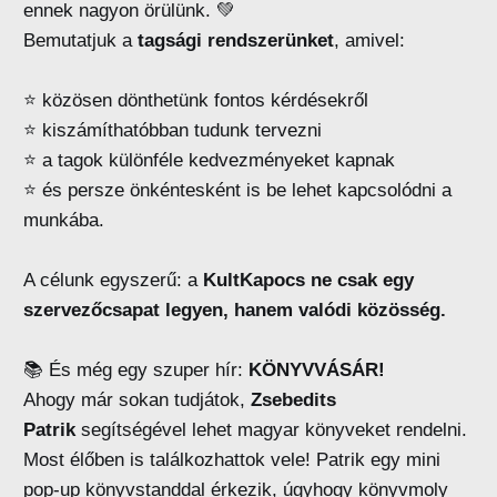
ennek nagyon örülünk. 💚
Bemutatjuk a
tagsági rendszerünket
, amivel:
⭐ közösen dönthetünk fontos kérdésekről
⭐ kiszámíthatóbban tudunk tervezni
⭐ a tagok különféle kedvezményeket kapnak
⭐ és persze önkéntesként is be lehet kapcsolódni a
munkába.
A célunk egyszerű: a
KultKapocs ne csak egy
szervezőcsapat legyen, hanem valódi közösség.
📚 És még egy szuper hír:
KÖNYVVÁSÁR!
Ahogy már sokan tudjátok,
Zsebedits
Patrik
segítségével lehet magyar könyveket rendelni.
Most élőben is találkozhattok vele! Patrik egy mini
pop-up könyvstanddal érkezik, úgyhogy könyvmoly