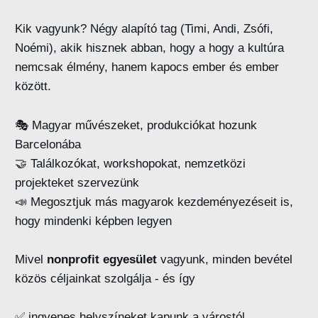
Kik vagyunk? Négy alapító tag (Timi, Andi, Zsófi,
Noémi), akik hisznek abban, hogy a hogy a kultúra
nemcsak élmény, hanem kapocs ember és ember
között.
🎭 Magyar művészeket, produkciókat hozunk
Barcelonába
🤝 Találkozókat, workshopokat, nemzetközi
projekteket szervezünk
📣 Megosztjuk más magyarok kezdeményezéseit is,
hogy mindenki képben legyen
Mivel
nonprofit egyesület
vagyunk, minden bevétel
közös céljainkat szolgálja - és így
✅ ingyenes helyszíneket kapunk a várostól