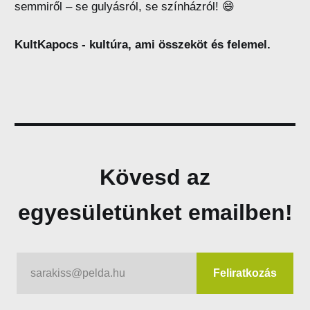
semmiről – se gulyásról, se színházról! 😄
KultKapocs -
kultúra, ami összeköt és felemel.
Kövesd az
egyesületünket emailben!
sarakiss@pelda.hu
Feliratkozás