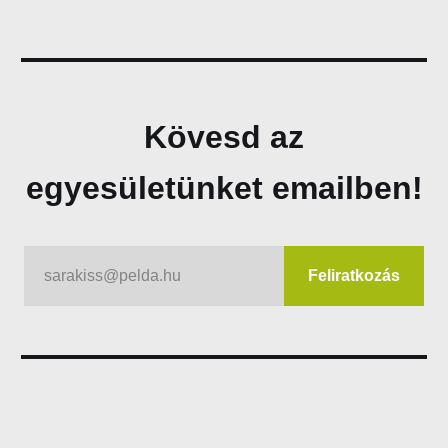
Kövesd az
egyesületünket emailben!
sarakiss@pelda.hu
Feliratkozás