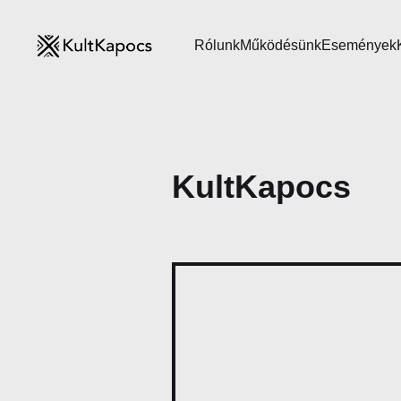
Rólunk
Működésünk
Események
KultKapocs