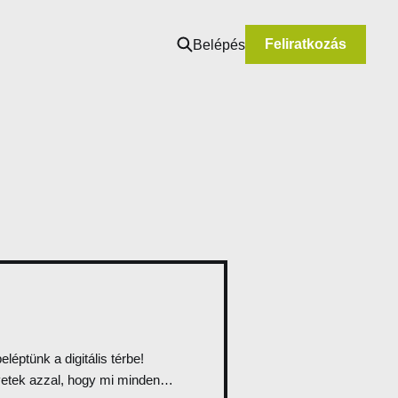
Feliratkozás
Belépés
léptünk a digitális térbe!
yetek azzal, hogy mi minden