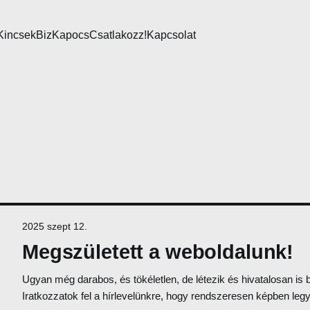
Kincsek
BizKapocs
Csatlakozz!
Kapcsolat
2025 szept 12.
Megszületett a weboldalunk!
Ugyan még darabos, és tökéletlen, de létezik és hivatalosan is be
Iratkozzatok fel a hírlevelünkre, hogy rendszeresen képben leg