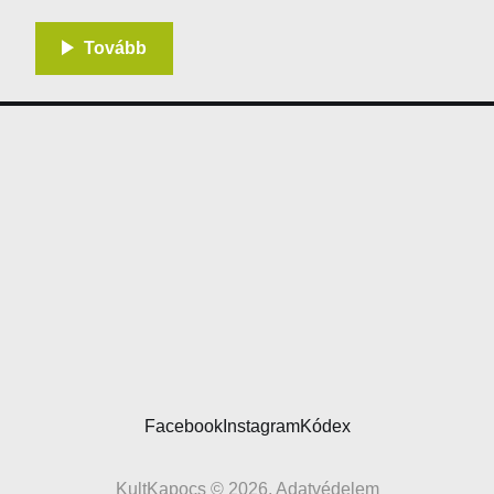
történik Barcelonában, ami magyar :). Hamarosan jelentkezünk további infókkal arról, hogy hogyan
Facebook
Instagram
Kódex
KultKapocs © 2026.
Adatvédelem