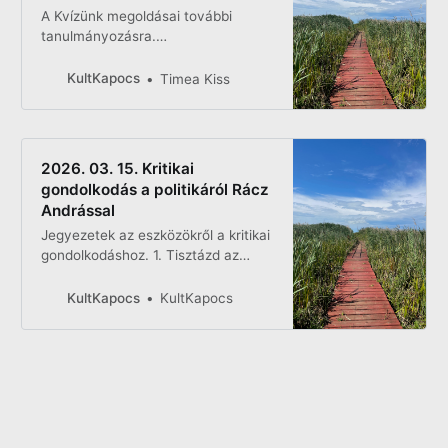
A Kvízünk megoldásai további
tanulmányozásra.
2026_02_14_QuizOkos_booklet2026_
02_14_QuizOkos_booklet.pdf16
KultKapocs
Timea Kiss
MBdownload-circle
2026. 03. 15. Kritikai
gondolkodás a politikáról Rácz
Andrással
Jegyezetek az eszközökről a kritikai
gondolkodáshoz. 1. Tisztázd az
informálódásod célját! 1. Hétköznapi
túlélés, a szituációs tudatossághoz
KultKapocs
KultKapocs
nem kell sok mélység. 2. Ezen keret
segít nem elmerülni túl mélyre és
limitálni az emocionális hatást is. 2.
Ismerd a térképet! 1. A természeti
és földrajzi adottságokkal érdemes
tisztában lenni. 3. Olvass!